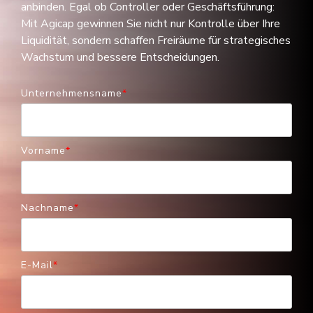
und lässt sich flexibel an bestehende Systeme
anbinden. Egal ob Controller oder Geschäftsführung:
Mit Agicap gewinnen Sie nicht nur Kontrolle über Ihre
Liquidität, sondern schaffen Freiräume für strategisches
Wachstum und bessere Entscheidungen.
Unternehmensname
*
Vorname
*
Nachname
*
E-Mail
*