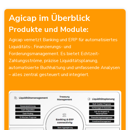
Agicap im Überblick
Produkte und Module:
Agicap vernetzt Banking und ERP für automatisiertes
Liquiditäts-, Finanzierungs- und
Forderungsmanagement. Es bietet Echtzeit-
Zahlungsströme, präzise Liquiditätsplanung,
automatisierte Buchhaltung und umfassende Analysen
– alles zentral gesteuert und integriert.