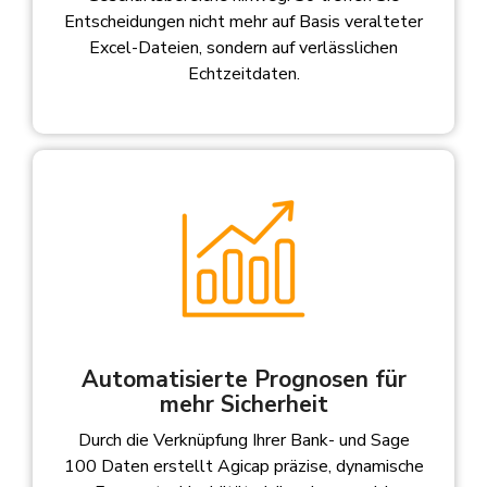
Alle ERP/DMS Lösungen →
Entscheidungen nicht mehr auf Basis veralteter
Mitarbeiterportal
Alle ERP Lösungen →
Excel-Dateien, sondern auf verlässlichen
Echtzeitdaten.
O&S PPS Suite
Newsletter
Automatisierte Prognosen für
Agicap – Liquidität
Spezial: E-Rechnung
mehr Sicherheit
Durch die Verknüpfung Ihrer Bank- und Sage
100 Daten erstellt Agicap präzise, dynamische