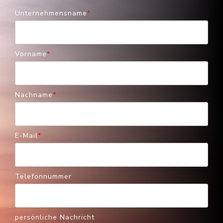
Unternehmensname
*
Vorname
*
Nachname
*
E-Mail
*
Telefonnummer
persönliche Nachricht