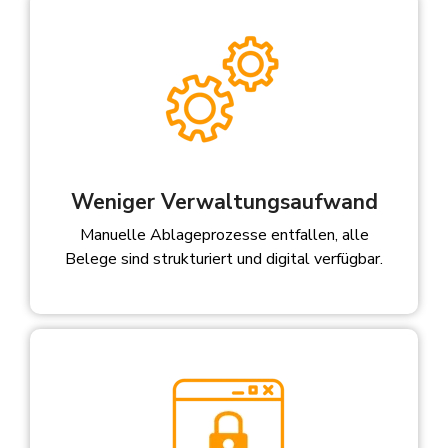
Alle ERP/DMS Lösungen →
Mitarbeiterportal
Alle ERP Lösungen →
O&S PPS Suite
Newsletter
Weniger Verwaltungsaufwand
Manuelle Ablageprozesse entfallen, alle
Belege sind strukturiert und digital verfügbar.
Agicap – Liquidität
Spezial: E-Rechnung