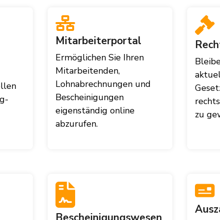
Mitarbeiterportal
Rech
Ermöglichen Sie Ihren
Bleibe
Mitarbeitenden,
aktue
Lohnabrechnungen und
llen
Geset
Bescheinigungen
g-
recht
eigenständig online
zu gew
abzurufen.
Ausz
Bescheinigungswesen